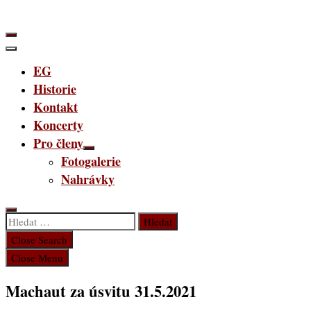
Skip
to
content
EG
Historie
Kontakt
Koncerty
Pro členy
Fotogalerie
Nahrávky
Vyhledávání
Close Search
Close Menu
Machaut za úsvitu 31.5.2021